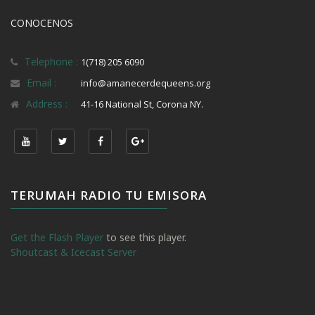
CONOCENOS
Telephone :
1(718) 205 6090
Email :
info@amanecerdequeens.org
Address :
41-16 National St, Corona NY.
TERUMAH RADIO TU EMISORA
Get the Flash Player
to see this player.
Shoutcast & Icecast Server