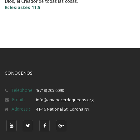
Dios, el Creador de todas las cosas.
Eclesiastés 11:5
CONOCENOS
Telephone :
1(718) 205 6090
Email :
info@amanecerdequeens.org
Address :
41-16 National St, Corona NY.